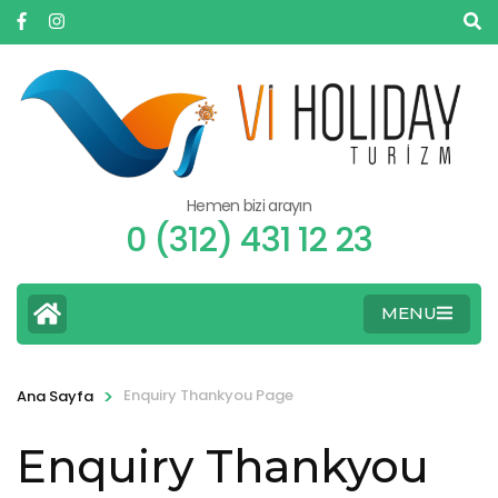
Hemen bizi arayın
0 (312) 431 12 23
MENU
>
Enquiry Thankyou Page
Ana Sayfa
Enquiry Thankyou