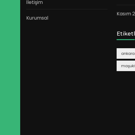
İletişim
Kasım 2
Kurumsal
Etiket
ankara 
maşuki