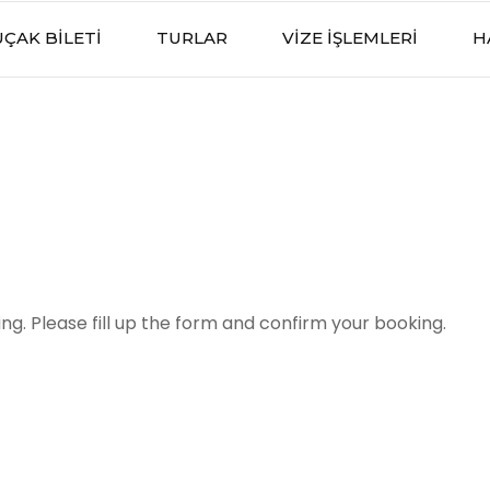
UÇAK BILETI
TURLAR
VIZE İŞLEMLERI
H
g. Please fill up the form and confirm your booking.