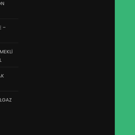
ON
E –
MEKLİ
L
AK
ILGAZ