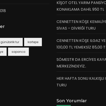
KİŞOT OTEL YARIM PANSİY
KONAKLAMA DAHİL 950 TL
018
CENNETTEN KÖŞE KEMALİY
ler
SİVAS – DİVRİĞİ TURU
CENNETTEN KÖŞE ILGAZ YE
günübirlik tur
kartepe
100,00 TL YEMEKSİZ 85,00 T
ye
sapanca
SÖMESTR DA ERCİYES KAY
MERKEZİNDEYİZ..
HER HAFTA SONU KALKIŞLI 
TURU
Son Yorumlar