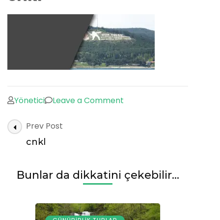
on
Yönetici
Leave a Comment
cnkl
Post
Prev Post
Navigation
cnkl
Bunlar da dikkatini çekebilir...