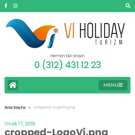
Hemen bizi arayın
0 (312) 431 12 23
MENU
>
cropped-LogoVi.png
Ana Sayfa
Ocak 17, 2018
cropped-LogoVi.png