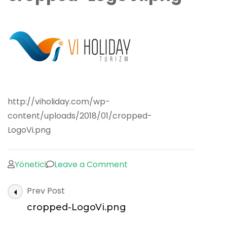
http://viholiday.com/wp-
content/uploads/2018/01/cropped-
LogoVi.png
on
Yönetici
Leave a Comment
cropped-
Post
Prev Post
LogoVi.png
Navigation
cropped-LogoVi.png