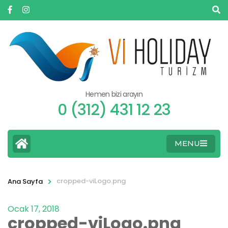
Hemen bizi arayın
0 (312) 431 12 23
MENU
>
cropped-viLogo.png
Ana Sayfa
Ocak 17, 2018
cropped-viLogo.png