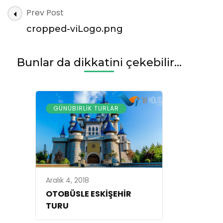
cropped-
Post
Prev Post
viLogo.png
Navigation
cropped-viLogo.png
Bunlar da dikkatini çekebilir...
GÜNÜBIRLIK TURLAR
Aralık 4, 2018
OTOBÜSLE ESKİŞEHİR
TURU