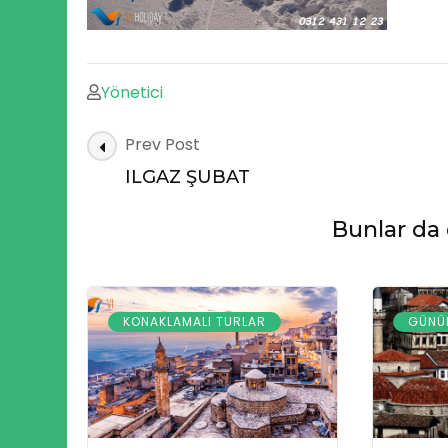
Yönetici
Post
Prev Post
Navigation
ILGAZ ŞUBAT
Bunlar da d
KONAKLAMALI TURLAR
GÜNÜB