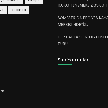
100,00 TL YEMEKSİZ 85,00 T
ye
sapanca
SÖMESTR DA ERCİYES KAY
MERKEZİNDEYİZ..
HER HAFTA SONU KALKIŞLI 
TURU
Son Yorumlar
tası