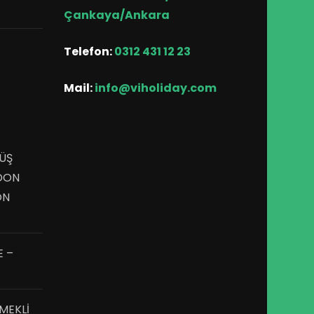
Çankaya/Ankara
Telefon:
0312 431 12 23
Mail:
info@viholiday.com
ÜŞ
DON
ON
E –
MEKLİ