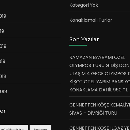
Kategori Yok
019
Konaklamalı Turlar
19
Son Yazılar
019
RAMAZAN BAYRAMI ÖZEL
019
OLYMPOS TURU GİDİŞ DÖN
ULAŞIM 4 GECE OLYMPOS 
018
KİŞOT OTEL YARIM PANSİY
KONAKLAMA DAHİL 950 TL
018
CENNETTEN KÖŞE KEMALİY
ler
SİVAS – DİVRİĞİ TURU
CENNETTEN KÖŞE ILGAZ YE
günübirlik tur
kartepe