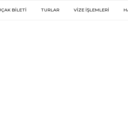
UÇAK BILETI
TURLAR
VIZE İŞLEMLERI
H