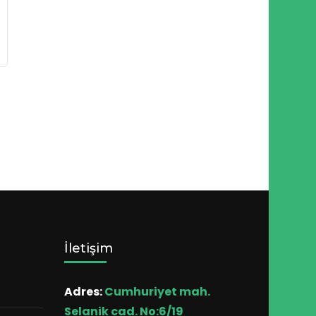
İletişim
Adres:
Cumhuriyet mah.
Selanik cad. No:6/19